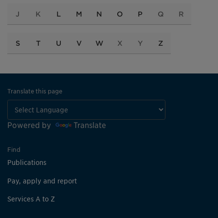
J
K
L
M
N
O
P
Q
R
S
T
U
V
W
X
Y
Z
Translate this page
Powered by
Translate
Find
Publications
Pay, apply and report
Services A to Z