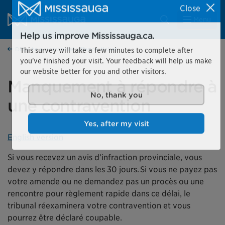
Skip to content
City of Mississauga Homepage
Close
Search
Menu
Help us improve Mississauga.ca.
Dispute a provincial offence ticket
This survey will take a few minutes to complete after
you've finished your visit. Your feedback will help us make
our website better for you and other visitors.
Manquement à répondre à
une contravention
No, thank you
Yes, after my visit
English version
Si vous recevez un avis d’infraction provinciale, vous
devez y répondre dans les 30 jours. Si vous ne payez pas
votre amende ou ne demandez pas un procès ou une
rencontre pour règlement rapide dans ce délai, le
tribunal réexaminera votre contravention et vous
pourrez être déclaré coupable.